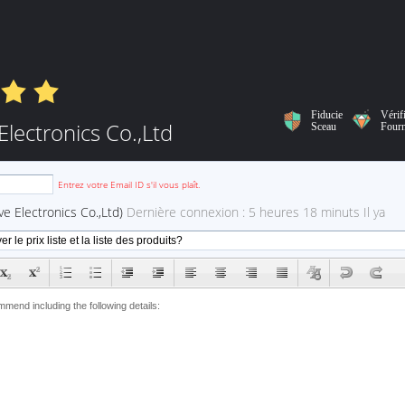
Fiducie
Vérif
lectronics Co.,Ltd
Sceau
Fourn
email
Entrez votre Email ID s'il vous plaît.
e Electronics Co.,Ltd)
Dernière connexion : 5 heures 18 minuts Il ya