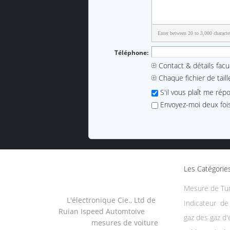
Enter between 20 to 3,000 characte
Téléphone:
Contact & détails facul
Chaque fichier de tail
S'il vous plaît me rép
Envoyez-moi deux fois 
Les Catégorie
Mesure de Tu
L'électronique Cie., Ltd de
Indicateur d
Ruian Ispeed Automtoive
gaz des gaz d
mesures de voiture