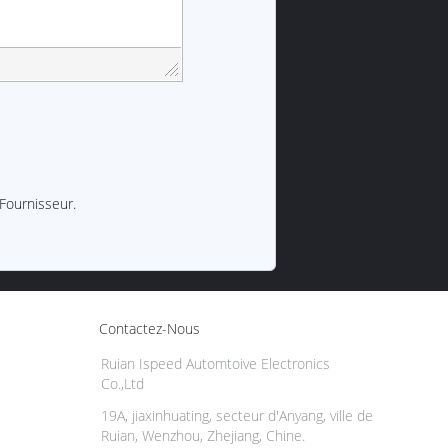
 Fournisseur.
Contactez-Nous
Ruian Ispeed Automtoive Electronics
Co.,Ltd
19A, jiaxinhuating, secteur d'Anyang, ville de
Ruian, Wenzhou, Zhejiang, Chine.