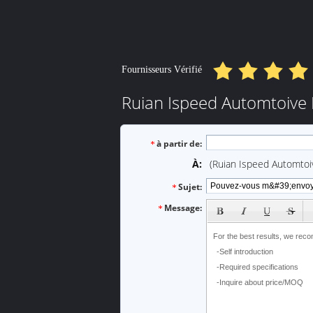
Fournisseurs Vérifié
Ruian Ispeed Automtoive E
à partir de:
À:
(Ruian Ispeed Automtoiv
Sujet:
subject
Message: