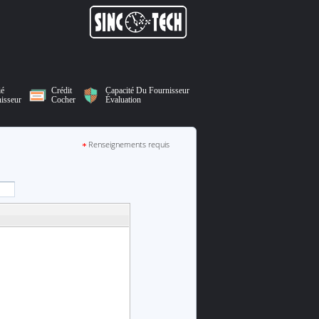
ié
Crédit
Capacité Du Fournisseur
isseur
Cocher
Évaluation
Renseignements requis