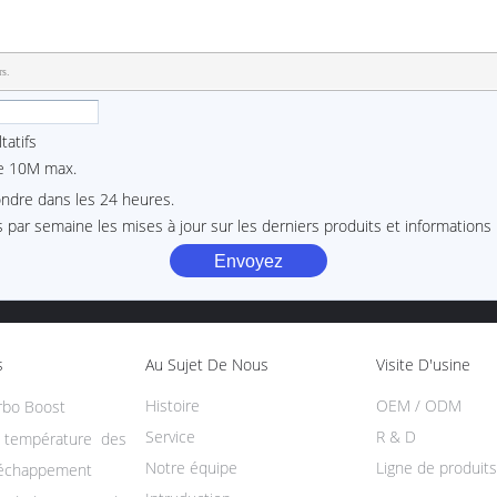
rs.
tatifs
le 10M max.
ondre dans les 24 heures.
par semaine les mises à jour sur les derniers produits et informations
s
Au Sujet De Nous
Visite D'usine
Histoire
OEM / ODM
rbo Boost
Service
R & D
e température des
Notre équipe
Ligne de produits
'échappement