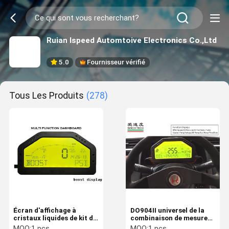
Ruian Ispeed Automtoive Electronics Co.,Ltd
5.0
Fournisseur vérifié
Tous Les Produits
(278)
Écran d'affichage à
DO904II universel de la
cristaux liquides de kit de
combinaison de mesure
capteur de mesures de
du Turbo Boost 12v -1 à 3
MOQ:
1 pcs
MOQ:
1 pcs