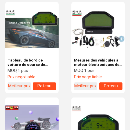
Tableau de bord de
Mesures des véhicules à
voiture de course de
moteur électroniques de
SINCOTECH performance
combinaison, tableaux de
MOQ:
1 pcs
MOQ:
1 pcs
de kit de capteur de fil de
bord faits sur commande
Prix:
negotiable
Prix:
negotiable
harnais de 6,5 pouces
de Digital pour des
haute
voitures
Meilleur prix
Poteau
Meilleur prix
Poteau
carré
carré