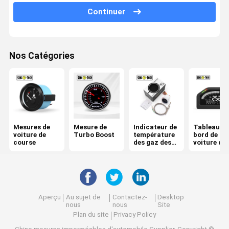
Continuer
Mesure de la température d'huile
Voltmètre de Digital de voiture
Nos Catégories
Mesure de température de l'eau
mesure numérique de T/MN
Mètre air-carburant de rapport
Mesures de
Mesure de
Indicateur de
Tableau de
indicateur de niveau de carburant
voiture de
Turbo Boost
température
bord de
course
des gaz des
voiture de
gaz
course
d'échappeme
nt
Aperçu
Au sujet de
Contactez-
Desktop
nous
nous
Site
Plan du site
Privacy Policy