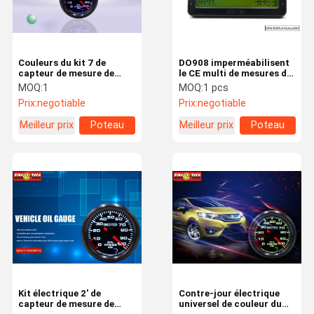
Couleurs du kit 7 de
DO908 imperméabilisent
capteur de mesure de
le CE multi de mesures de
pression d'huile de
tableau de bord
MOQ:
1
MOQ:
1 pcs
marché des accessoires
d'affichage à cristaux
Prix:
negotiable
Prix:
negotiable
d'unité de livre par pouce
liquides de fonction de
carré réglables pour des
mesures automatiques
Meilleur prix
Poteau
Meilleur prix
Poteau
voitures de course
approuvé
carré
carré
Maison
Des Produits
Au Sujet De
Visite
Nous
D'usine
Kit électrique 2' de
Contre-jour électrique
capteur de mesure de
universel de couleur du