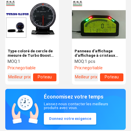
Type coloré de cercle de
Panneau d'affichage
mesure de Turbo Boost
d'affichage à cristaux
capteur universel de
liquides de kit de capteur
MOQ:
1
MOQ:
1 pcs
Turbo pour des voitures
du tableau de bord DO904
Prix:
negotiable
Prix:
negotiable
de voiture de course de
connexion de BT plein
Meilleur prix
Poteau
Meilleur prix
Poteau
carré
carré
Économisez votre temps
Laissez-nous contacter les meilleurs
produits avec vous.
Donnez votre exigence