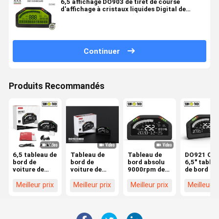
6,5 affichage DO903 de tiret de course
d'affichage à cristaux liquides Digital de
tableau de bord de voiture de course de pouce
OBD2
Continuer
Produits Recommandés
6,5 tableau de
Tableau de
Tableau de
DO921 OB
bord de
bord de
bord absolu
6,5" table
voiture de
voiture de
9000rpm de
de bord de
course
course de
voiture de
voiture de
d'écran
niveau de
course de
course ave
Meilleur prix
Meilleur prix
Meilleur prix
Meilleur p
d'affichage à
carburant de
position de
l'affichage
cristaux
l'ABS 12V de
commande de
noir
liquides de
DO921 OBD2
puissance
pouce
avec le