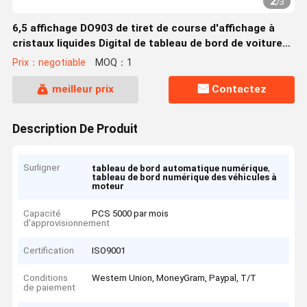
2
/
3
6,5 affichage DO903 de tiret de course d'affichage à
cristaux liquides Digital de tableau de bord de voiture
de course de pouce OBD2
Prix：negotiable
MOQ：1
meilleur prix
Contactez
Description De Produit
Surligner
,
tableau de bord automatique numérique
tableau de bord numérique des véhicules à
moteur
Capacité
PCS 5000 par mois
d'approvisionnement
Certification
ISO9001
Conditions
Western Union, MoneyGram, Paypal, T/T
de paiement