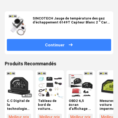
SINCOTECH Jauge de température des gaz
d'échappement 6149T Capteur Blanc 2 '' Car
Auto Mobile Meter
Continuer
Produits Recommandés
C.C Digital de
Tableau de
OBD2 6,5
Mesures d
la
bord de
écran
voiture
technologie
voiture
d'affichage à
imperméab
Do922 16V de
d'affichage de
cristaux
de Digital 
Sinco de
Turbo livre
liquides de la
fil de harn
Meilleur prix
Meilleur prix
Meilleur prix
Meilleur p