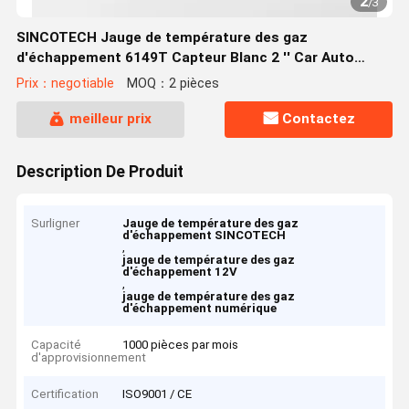
2
/
3
SINCOTECH Jauge de température des gaz
d'échappement 6149T Capteur Blanc 2 '' Car Auto
Mobile Meter
Prix：negotiable
MOQ：2 pièces
meilleur prix
Contactez
Description De Produit
Surligner
Jauge de température des gaz
d'échappement SINCOTECH
,
jauge de température des gaz
d'échappement 12V
,
jauge de température des gaz
d'échappement numérique
Capacité
1000 pièces par mois
d'approvisionnement
Certification
ISO9001 / CE