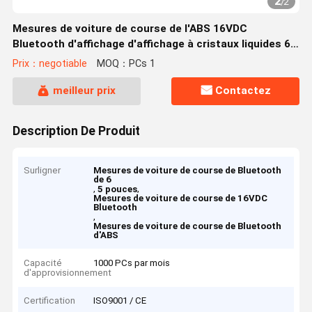
2
/
2
Mesures de voiture de course de l'ABS 16VDC
Bluetooth d'affichage d'affichage à cristaux liquides 6,5
pouces
Prix：negotiable
MOQ：PCs 1
meilleur prix
Contactez
Description De Produit
Surligner
Mesures de voiture de course de Bluetooth
de 6
,
,
5 pouces
Mesures de voiture de course de 16VDC
Bluetooth
,
Mesures de voiture de course de Bluetooth
d'ABS
Capacité
1000 PCs par mois
d'approvisionnement
Certification
ISO9001 / CE