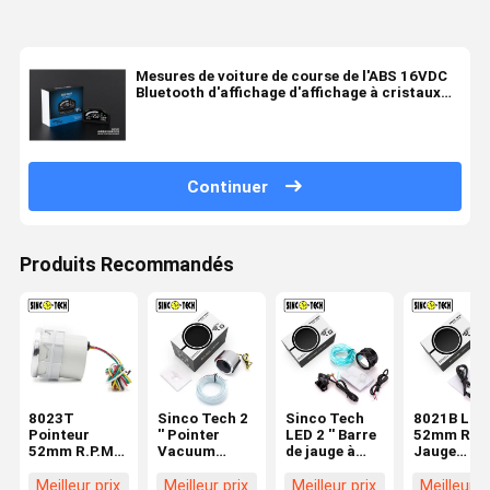
Mesures de voiture de course de l'ABS 16VDC
Bluetooth d'affichage d'affichage à cristaux
liquides 6,5 pouces
Continuer
Produits Recommandés
8023T
Sinco Tech 2
Sinco Tech
8021B LED
Pointeur
'' Pointer
LED 2 '' Barre
52mm R.P.
52mm R.P.M
Vacuum
de jauge à
Jauge
Jauge
Gauge 6143T
vide Turbo
Tachymètr
Compteur De
Auto Mobile
Meter 6113B
Auto Mobil
Meilleur prix
Meilleur prix
Meilleur prix
Meilleur p