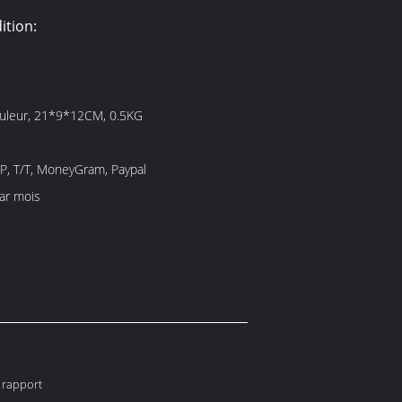
ition:
ouleur, 21*9*12CM, 0.5KG
/P, T/T, MoneyGram, Paypal
ar mois
e rapport