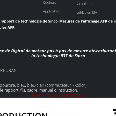
Couleur:
7 couleurs
Application:
véhicules 12V
 rapport de technologie de Sinco
Mesures de l'affichage AFR de 
,
ules AFR
se de Digital de moteur pas à pas de mesure air-carburant
la technologie 637 de Sinco
CARBURANT
e, pourpre, bleu, bleu-clair (commutateur 7-color)
e rapport, fils, cadre, manuel d'instruction.
le prix réel, s'enquièrent svp