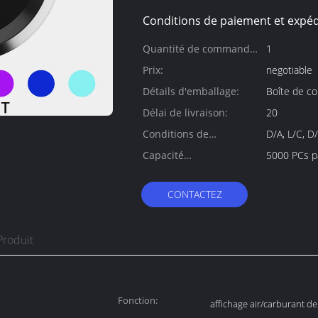
Conditions de paiement et expéd
Quantité de commande
1
min:
Prix:
negotiable
Détails d'emballage:
Boîte de c
Délai de livraison:
20
Conditions de
D/A, L/C, D
paiement:
Capacité
5000 PCs p
d'approvisionnement:
CONTACTEZ
Produit
Fonction:
affichage air/carburant d