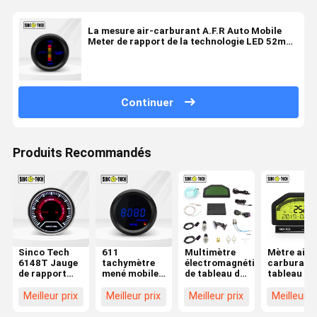
La mesure air-carburant A.F.R Auto Mobile
Meter de rapport de la technologie LED 52mm
de Sinco a mené l'affichage
Continuer
Produits Recommandés
Sinco Tech
611
Multimètre
Mètre air-
6148T Jauge
tachymètre
électromagnétique
carburant
de rapport
mené mobile
de tableau de
tableau de
air-carburant
d'affichage de
bord de
bord AFR d
A.F.R Auto
la série 8021
voiture du
voiture de
Meilleur prix
Meilleur prix
Meilleur prix
Meilleur p
Mobile Meter
LED 52mm
rapport
course de
Affichage LED
R.P.M Gauge
Do904 de
mesure de