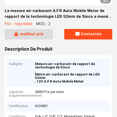
2
/
2
La mesure air-carburant A.F.R Auto Mobile Meter de
rapport de la technologie LED 52mm de Sinco a mené
l'affichage
Prix：negotiable
MOQ：2
meilleur prix
Contactez
Description De Produit
Surligner
Mesure air-carburant de rapport de
technologie de Sinco
,
Mètre air-carburant de rapport de LED
52mm
,
12V A.F.R Auto Mobile Meter
Capacité
5000 PCs par mois
d'approvisionnement
Certification
ISO9001
Conditions
D/A, L/C, D/P, T/T, MoneyGram, Paypal